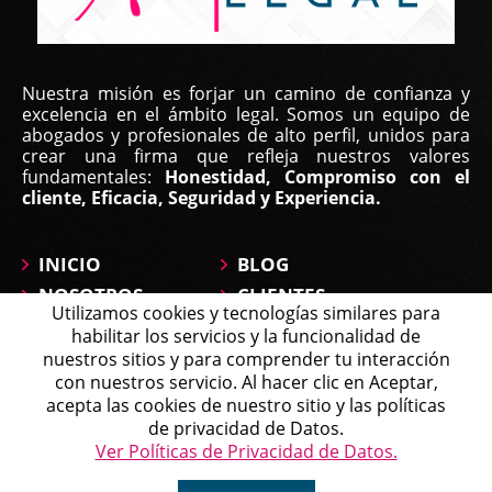
Nuestra misión es forjar un camino de confianza y
excelencia en el ámbito legal. Somos un equipo de
abogados y profesionales de alto perfil, unidos para
crear una firma que refleja nuestros valores
fundamentales:
Honestidad, Compromiso con el
cliente, Eficacia, Seguridad y Experiencia.
INICIO
BLOG
NOSOTROS
CLIENTES
Utilizamos cookies y tecnologías similares para
ÁREAS DE
CONTÁCTANOS
habilitar los servicios y la funcionalidad de
PRÁCTICA
MAPA DEL SITIO
nuestros sitios y para comprender tu interacción
PREGUNTAS
con nuestros servicio. Al hacer clic en Aceptar,
Michell
acepta las cookies de nuestro sitio y las políticas
Agente en Línea
Chatea ahora
de privacidad de Datos.
Política de Tratamiento de Datos
Ver Políticas de Privacidad de Datos.
Copyright © 2026 Affirma Legal • Todos los derechos