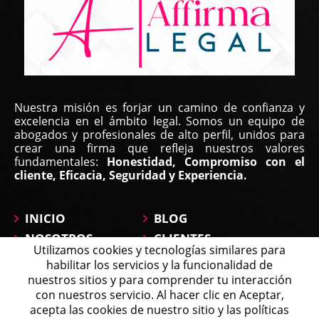
Yilka Real, | Feb 22, 2023
Nuestra misión es forjar un camino de confianza y
Buen día, estimado equipo
excelencia en el ámbito legal. Somos un equipo de
abogados y profesionales de alto perfil, unidos para
Primero que todo para darles las gracias por su
crear una firma que refleja nuestros valores
fundamentales:
Honestidad, Compromiso con el
excelente labor. Estamos muy agradecidos
cliente, Eficacia, Seguridad y Experiencia.
especialmente con la Lic. María José Montañez que
ha estado a nuestro lado ...
INICIO
BLOG
NOSOTROS
CLIENTES
Utilizamos cookies y tecnologías similares para
ÁREAS DE
CONTÁCTANOS
habilitar los servicios y la funcionalidad de
PRÁCTICA
MAPA DEL SITIO
nuestros sitios y para comprender tu interacción
PREGUNTAS
con nuestros servicio. Al hacer clic en Aceptar,
Michell
acepta las cookies de nuestro sitio y las políticas
Agente en Línea
Chatea ahora