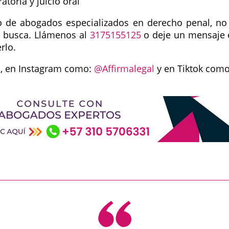
toria y juicio oral
 de abogados especializados en derecho penal, no 
e busca. Llámenos al
3175155125
o deje un mensaje 
rlo.
l
, en Instagram como:
@Affirmalegal
y en Tiktok com