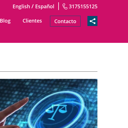
/
English
Español
3175155125
Blog
Clientes
Contacto