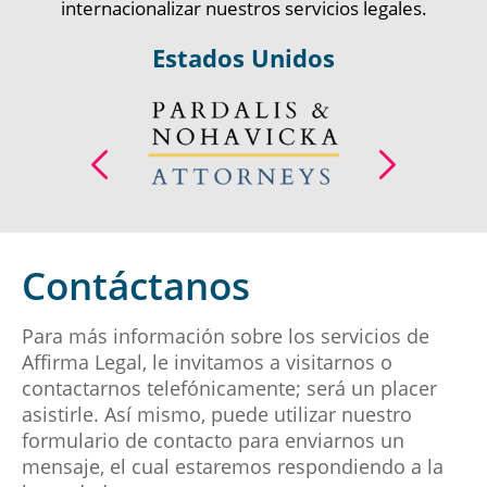
Mis mejores deseos y lo estaremos contactando si
internacionalizar nuestros servicios legales.
LEY DE INSOLVENCIA
...
Y REORGANIZACIÓN ...
Estados Unidos
LEER MÁS
Panamá
Contáctanos
Yilka Real, | Feb 22, 2023
Para más información sobre los servicios de
Affirma Legal, le invitamos a visitarnos o
Buen día, estimado equipo
contactarnos telefónicamente; será un placer
Panamá
asistirle. Así mismo, puede utilizar nuestro
Primero que todo para darles las gracias por su
FEBRERO 20, 2023
formulario de contacto para enviarnos un
excelente labor. Estamos muy agradecidos
especialmente con la Lic. María José Montañez que
mensaje, el cual estaremos respondiendo a la
ACTUALICESE.COM |