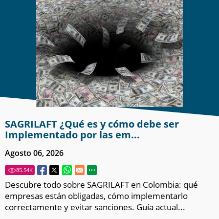
REVISTA SEMANA |
¿BUSCA ASESORÍA
LEGAL? DESCUBRA
LOS S...
LEER MÁS
SAGRILAFT ¿Qué es y cómo debe ser
Implementado por las em...
Agosto 06, 2026
85.54
K
Descubre todo sobre SAGRILAFT en Colombia: qué
empresas están obligadas, cómo implementarlo
FEBRERO 25, 2023
correctamente y evitar sanciones. Guía actual...