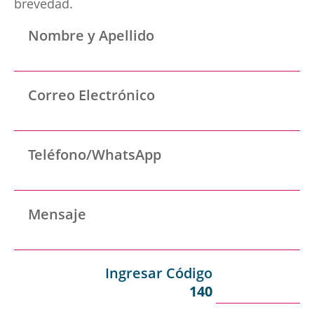
ha estado a nuestro lado ...
brevedad.
¿QUÉ HACER Y CÓMO
DEFENDERSE SI LE L...
Nombre y Apellido
Panamá
Correo Electrónico
LEER MÁS
Teléfono/WhatsApp
Perú
Mensaje
Ingresar Código
AGOSTO 03, 2022
140
BIEN DATEADO |