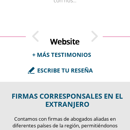
ACTUALICESE.COM |
con nos...
CONFLICTOS
SOCIETARIOS
COMUNES EN LA...
LEER MÁS
+ MÁS TESTIMONIOS
ESCRIBE TU RESEÑA
Ingrid Suárez, Colombia | Feb 25,
2023
FIRMAS CORRESPONSALES EN EL
EXTRANJERO
Buenos días, Dr. Luis Guillermo Caro,
Muchas gracias por la tramitación de este proceso.
FEBRERO 20, 2023
Contamos con firmas de abogados aliadas en
Nos gustó mucho su trabajo y profesionalismo.
diferentes países de la región, permitiéndonos
ACTUALICESE.COM |