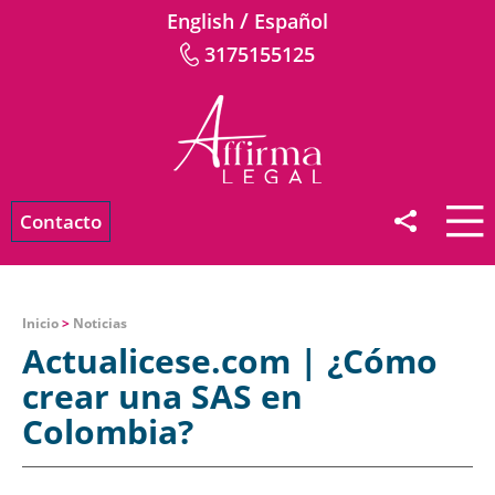
/
English
Español
3175155125
Contacto
Inicio
>
Noticias
Actualicese.com | ¿Cómo
crear una SAS en
Colombia?