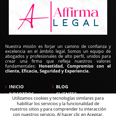
Nuestra misión es forjar un camino de confianza y
excelencia en el ámbito legal. Somos un equipo de
abogados y profesionales de alto perfil, unidos para
crear una firma que refleja nuestros valores
fundamentales:
Honestidad, Compromiso con el
cliente, Eficacia, Seguridad y Experiencia.
INICIO
BLOG
NOSOTROS
CLIENTES
Utilizamos cookies y tecnologías similares para
ÁREAS DE
CONTÁCTANOS
habilitar los servicios y la funcionalidad de
PRÁCTICA
MAPA DEL SITIO
nuestros sitios y para comprender tu interacción
PREGUNTAS
con nuestros servicio. Al hacer clic en Aceptar,
Michell