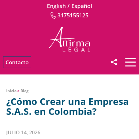
/
English
Español
3175155125
Contacto
Inicio
>
Blog
¿Cómo Crear una Empresa
S.A.S. en Colombia?
JULIO 14, 2026