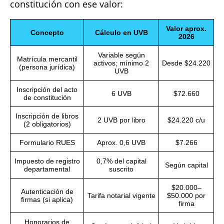
constitución con ese valor:
Valor aprox.
Concepto
Cálculo en UVB
2026
Variable según
Matrícula mercantil
activos; mínimo 2
Desde $24.220
(persona jurídica)
UVB
Inscripción del acto
6 UVB
$72.660
de constitución
Inscripción de libros
2 UVB por libro
$24.220 c/u
(2 obligatorios)
Formulario RUES
Aprox. 0,6 UVB
$7.266
Impuesto de registro
0,7% del capital
Según capital
departamental
suscrito
$20.000–
Autenticación de
Tarifa notarial vigente
$50.000 por
firmas (si aplica)
firma
Honorarios de