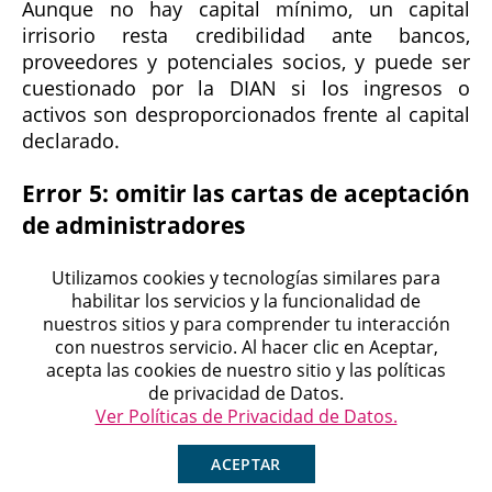
Aunque no hay capital mínimo, un capital
irrisorio resta credibilidad ante bancos,
proveedores y potenciales socios, y puede ser
cuestionado por la DIAN si los ingresos o
activos son desproporcionados frente al capital
declarado.
Error 5: omitir las cartas de aceptación
de administradores
El
artículo 5 de la Ley 1258 de 2008
exige
Utilizamos cookies y tecnologías similares para
habilitar los servicios y la funcionalidad de
adjuntar las cartas de aceptación del
nuestros sitios y para comprender tu interacción
representante legal, miembros de junta y
con nuestros servicio. Al hacer clic en Aceptar,
Michell
revisor fiscal. Su omisión es una causa
acepta las cookies de nuestro sitio y las políticas
Agente en Línea
frecuente de rechazo del acto constitutivo por la
Chatea ahora
de privacidad de Datos.
Cámara de Comercio.
Ver Políticas de Privacidad de Datos.
¿Por qué causales se disuelve una S.A.S.?
ACEPTAR