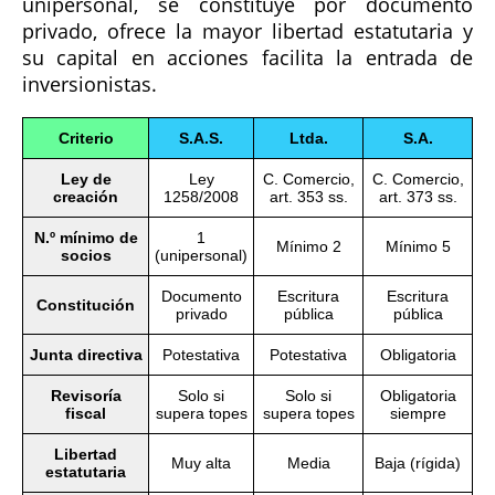
unipersonal, se constituye por documento
privado, ofrece la mayor libertad estatutaria y
su capital en acciones facilita la entrada de
inversionistas.
Criterio
S.A.S.
Ltda.
S.A.
Ley de
Ley
C. Comercio,
C. Comercio,
creación
1258/2008
art. 353 ss.
art. 373 ss.
N.º mínimo de
1
Mínimo 2
Mínimo 5
socios
(unipersonal)
Documento
Escritura
Escritura
Constitución
privado
pública
pública
Junta directiva
Potestativa
Potestativa
Obligatoria
Revisoría
Solo si
Solo si
Obligatoria
fiscal
supera topes
supera topes
siempre
Libertad
Muy alta
Media
Baja (rígida)
estatutaria