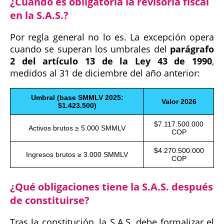
¿Cuándo es obligatoria la revisoría fiscal
en la S.A.S.?
Por regla general no lo es. La excepción opera
cuando se superan los umbrales del
parágrafo
2 del artículo 13 de la Ley 43 de 1990
,
medidos al 31 de diciembre del año anterior:
Umbral (base SMMLV 2025:
Valor 2026
$1.423.500)
$7.117.500.000
Activos brutos ≥ 5.000 SMMLV
COP
$4.270.500.000
Ingresos brutos ≥ 3.000 SMMLV
COP
¿Qué obligaciones tiene la S.A.S. después
de constituirse?
Tras la constitución, la S.A.S. debe formalizar el