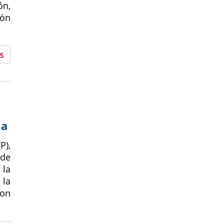
ón,
ión
s
ia
P),
de
la
 la
ron