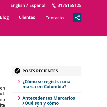
/
English
Español
3175155125
Blog
Clientes
Contacto
POSTS RECIENTES
¿Cómo se registra una
marca en Colombia?
 en
ud.
Antecedentes Marcarios
ómo
¿Qué son y cómo
ite