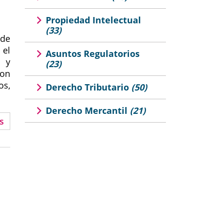
Propiedad Intelectual
(33)
 de
 el
Asuntos Regulatorios
r y
(23)
con
os,
Derecho Tributario
(50)
Derecho Mercantil
(21)
s