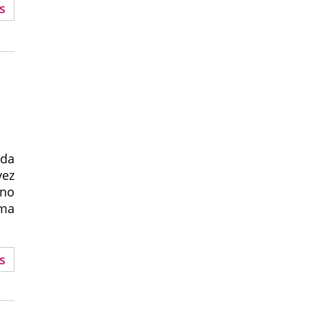
s
|
da
vez
ino
rma
s