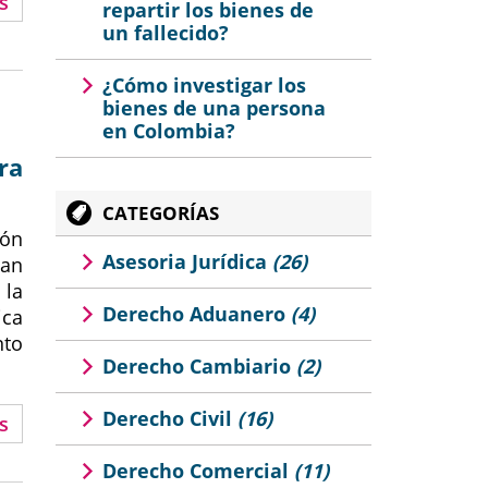
s
repartir los bienes de
un fallecido?
¿Cómo investigar los
bienes de una persona
en Colombia?
ra
CATEGORÍAS
ión
Asesoria Jurídica
(26)
dan
 la
Derecho Aduanero
(4)
ica
nto
Derecho Cambiario
(2)
Derecho Civil
(16)
s
Derecho Comercial
(11)