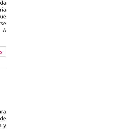
ada
ria
que
se
. A
s
ara
 de
a y