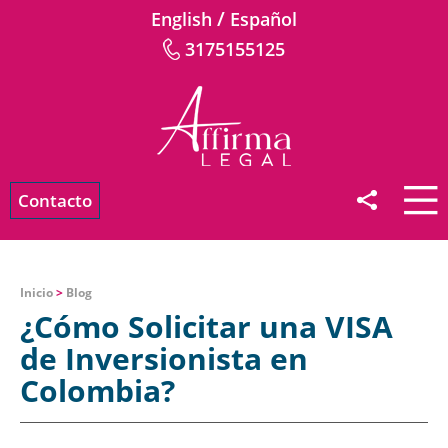
/
English
Español
3175155125
Contacto
Inicio
>
Blog
¿Cómo Solicitar una VISA
de Inversionista en
Colombia?