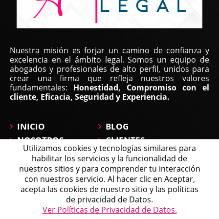
Yilka Real, | Feb 22, 2023
Nuestra misión es forjar un camino de confianza y
Buen día, estimado equipo
excelencia en el ámbito legal. Somos un equipo de
abogados y profesionales de alto perfil, unidos para
Primero que todo para darles las gracias por su
crear una firma que refleja nuestros valores
fundamentales:
Honestidad, Compromiso con el
excelente labor. Estamos muy agradecidos
cliente, Eficacia, Seguridad y Experiencia.
especialmente con la Lic. María José Montañez que
ha estado a nuestro lado ...
INICIO
BLOG
NOSOTROS
CLIENTES
Utilizamos cookies y tecnologías similares para
ÁREAS DE
CONTÁCTANOS
habilitar los servicios y la funcionalidad de
PRÁCTICA
MAPA DEL SITIO
nuestros sitios y para comprender tu interacción
PREGUNTAS
con nuestros servicio. Al hacer clic en Aceptar,
Michell
acepta las cookies de nuestro sitio y las políticas
Agente en Línea
Chatea ahora
de privacidad de Datos.
Política de Tratamiento de Datos
Ver Políticas de Privacidad de Datos.