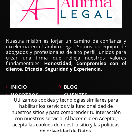
Nuestra misión es forjar un camino de confianza y
excelencia en el ámbito legal. Somos un equipo de
abogados y profesionales de alto perfil, unidos para
crear una firma que refleja nuestros valores
fundamentales:
Honestidad, Compromiso con el
cliente, Eficacia, Seguridad y Experiencia.
INICIO
BLOG
NOSOTROS
CLIENTES
Utilizamos cookies y tecnologías similares para
ÁREAS DE
CONTÁCTANOS
habilitar los servicios y la funcionalidad de
PRÁCTICA
MAPA DEL SITIO
nuestros sitios y para comprender tu interacción
PREGUNTAS
con nuestros servicio. Al hacer clic en Aceptar,
Michell
acepta las cookies de nuestro sitio y las políticas
Agente en Línea
Chatea ahora
de privacidad de Datos.
Política de Tratamiento de Datos