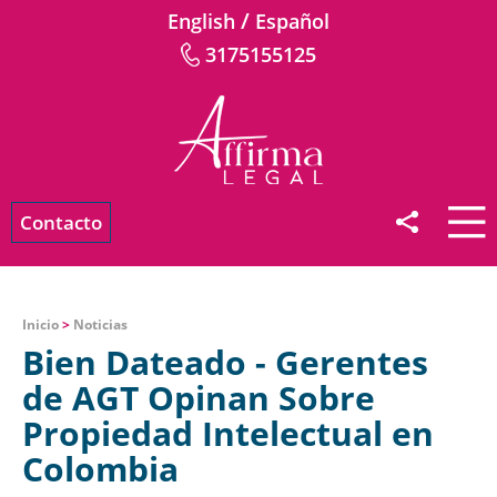
/
English
Español
3175155125
Contacto
Inicio
>
Noticias
Bien Dateado - Gerentes
de AGT Opinan Sobre
Propiedad Intelectual en
Colombia