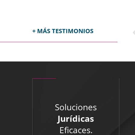
+ MÁS TESTIMONIOS
B
Soluciones
Muchas g
Jurídicas
Eficaces.