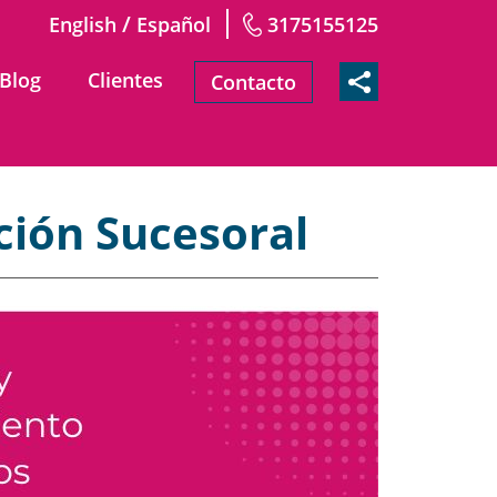
/
English
Español
3175155125
Blog
Clientes
Contacto
ción Sucesoral