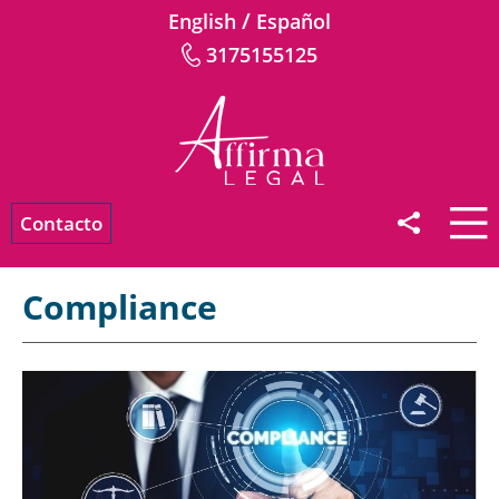
/
English
Español
3175155125
Contacto
Compliance