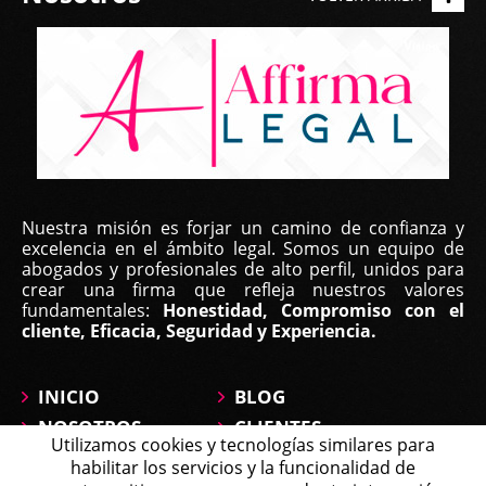
Yilka Real, | Feb 22, 2023
Nuestra misión es forjar un camino de confianza y
Buen día, estimado equipo
excelencia en el ámbito legal. Somos un equipo de
abogados y profesionales de alto perfil, unidos para
Primero que todo para darles las gracias por su
crear una firma que refleja nuestros valores
fundamentales:
Honestidad, Compromiso con el
excelente labor. Estamos muy agradecidos
cliente, Eficacia, Seguridad y Experiencia.
especialmente con la Lic. María José Montañez que
ha estado a nuestro lado ...
INICIO
BLOG
NOSOTROS
CLIENTES
Utilizamos cookies y tecnologías similares para
ÁREAS DE
CONTÁCTANOS
habilitar los servicios y la funcionalidad de
PRÁCTICA