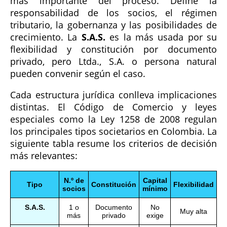
más importante del proceso. Define la
responsabilidad de los socios, el régimen
tributario, la gobernanza y las posibilidades de
crecimiento. La
S.A.S.
es la más usada por su
flexibilidad y constitución por documento
privado, pero Ltda., S.A. o persona natural
pueden convenir según el caso.
Cada estructura jurídica conlleva implicaciones
distintas. El Código de Comercio y leyes
especiales como la Ley 1258 de 2008 regulan
los principales tipos societarios en Colombia. La
siguiente tabla resume los criterios de decisión
más relevantes:
N.º de
Capital
Tipo
Constitución
Flexibilidad
socios
mínimo
S.A.S.
1 o
Documento
No
Muy alta
más
privado
exige