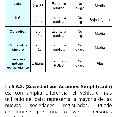
Ltda.
Escritura
No
2 a 25
Media
pública
exige
S.A.
5 o
Escritura
No
Baja (rígida)
más
pública
exige
Colectiva
2 o
Escritura
No
Media
más
pública
exige
Comandita
2 o
Escritura
No
Media
simple
más
pública
exige
Persona
Formulario
No
natural
1 titular
Alta
RUES
exige
comerciante
La
S.A.S. (Sociedad por Acciones Simplificada)
es, con amplia diferencia, el vehículo más
utilizado del país: representa la mayoría de las
nuevas sociedades registradas. Puede
constituirse por una o varias personas