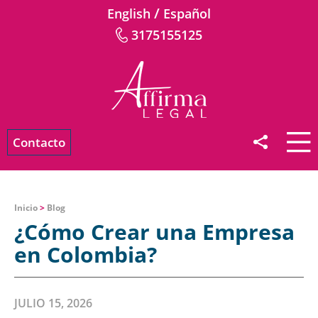
/
English
Español
3175155125
Contacto
Inicio
>
Blog
¿Cómo Crear una Empresa
en Colombia?
JULIO 15, 2026