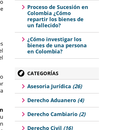
to
Proceso de Sucesión en
de
Colombia ¿Cómo
repartir los bienes de
un fallecido?
¿Cómo investigar los
es
bienes de una persona
el
en Colombia?
el
.
CATEGORÍAS
do
or
Asesoria Jurídica
(26)
ra
Derecho Aduanero
(4)
ón
Derecho Cambiario
(2)
su
En
Derecho Civil
(16)