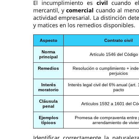
El incumplimiento es
civil
cuando el 
mercantil, y
comercial
cuando al menos 
actividad empresarial. La distinción det
y matices en los remedios disponibles.
Aspecto
Contrato civil
Norma
Artículo 1546 del Código 
principal
Remedios
Resolución o cumplimiento + ind
perjuicios
Interés
Interés legal civil del 6% anual (art
moratorio
pacto
Cláusula
Artículos 1592 a 1601 del Cód
penal
Ejemplos
Promesa de compraventa entre p
típicos
arrendamiento de vivie
Identificar correctamente la naturale