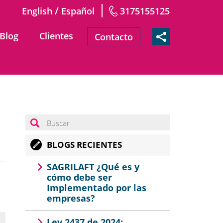
/
English
Español
3175155125
Blog
Clientes
Contacto
BLOGS RECIENTES
SAGRILAFT ¿Qué es y
cómo debe ser
Implementado por las
empresas?
Ley 2437 de 2024: