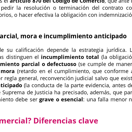
es el
artículo 870 del Código de Comercio
, que ante 
pedir la resolución o terminación del contrato c
ios, o hacer efectiva la obligación con indemnizaci
parcial, mora e incumplimiento anticipado
 su calificación depende la estrategia jurídica. 
as distinguen el
incumplimiento total
(la obligaci
miento parcial o defectuoso
(se cumple de mane
a
mora
(retardo en el cumplimiento, que conforme 
r regla general, reconvención judicial salvo que exis
ticipado
(la conducta de la parte evidencia, antes d
e Suprema de Justicia ha precisado, además, que pa
miento debe ser
grave o esencial
: una falla menor 
mercial? Diferencias clave