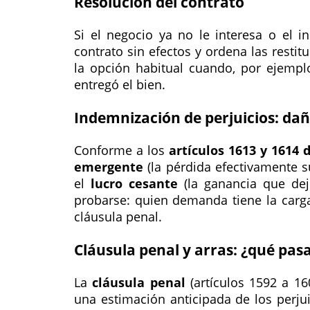
Resolución del contrato
Si el negocio ya no le interesa o el i
contrato sin efectos y ordena las restit
la opción habitual cuando, por ejempl
entregó el bien.
Indemnización de perjuicios: da
Conforme a los
artículos 1613 y 1614 d
emergente
(la pérdida efectivamente su
el
lucro cesante
(la ganancia que dej
probarse: quien demanda tiene la carga
cláusula penal.
Cláusula penal y arras: ¿qué pasa
La
cláusula penal
(artículos 1592 a 16
una estimación anticipada de los perjui