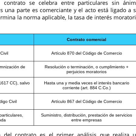
contrato se celebra entre particulares sin áni
una parte es comerciante y el acto está ligado a 
ermina la norma aplicable, la tasa de interés morator
Contrato comercial
Civil
Artículo 870 del Código de Comercio
emnización de
Resolución o terminación, o cumplimiento +
perjuicios moratorios
. 1617 CC), salvo
Hasta una y media veces el interés bancario
corriente (art. 884 C.Co.)
igo Civil
Artículo 867 del Código de Comercio
articulares,
Suministro, distribución, prestación de servicios
nda
entre empresas
za del contrato es el primer análisis que realiza 