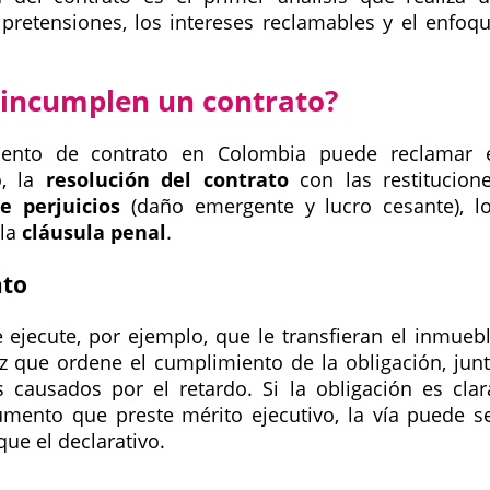
 pretensiones, los intereses reclamables y el enfoq
 incumplen un contrato?
iento de contrato en Colombia puede reclamar 
o, la
resolución del contrato
con las restitucion
e perjuicios
(daño emergente y lucro cesante), l
 la
cláusula penal
.
ato
e ejecute, por ejemplo, que le transfieran el inmueb
z que ordene el cumplimiento de la obligación, jun
 causados por el retardo. Si la obligación es clar
umento que preste mérito ejecutivo, la vía puede s
que el declarativo.