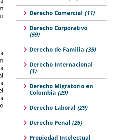
la
on
Derecho Comercial
(11)
ón
Derecho Corporativo
(59)
Derecho de Familia
(35)
La
ón
Derecho Internacional
ra
(1)
al
ta
Derecho Migratorio en
el
Colombia
(29)
ra
no
Derecho Laboral
(29)
Derecho Penal
(26)
Propiedad Intelectual