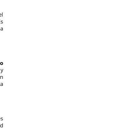
el
Es
ca
o
 y
en
ta
es
ad