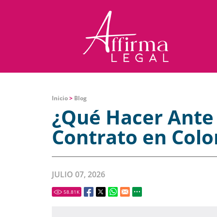
Inicio
>
Blog
¿Qué Hacer Ante 
Contrato en Col
JULIO 07, 2026
58.81
K