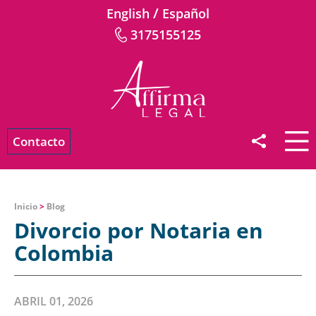
/
English
Español
3175155125
Contacto
Inicio
>
Blog
Divorcio por Notaria en
Colombia
ABRIL 01, 2026