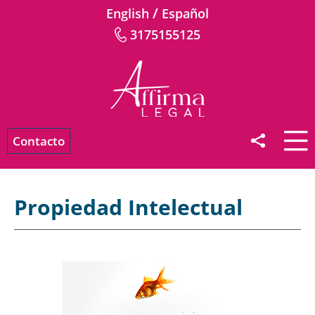
/
English
Español
3175155125
Contacto
Propiedad Intelectual