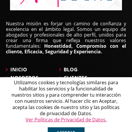
Nuestra misión es forjar un camino de confianza y
excelencia en el ámbito legal. Somos un equipo de
abogados y profesionales de alto perfil, unidos para
crear una firma que refleja nuestros valores
fundamentales:
Honestidad, Compromiso con el
cliente, Eficacia, Seguridad y Experiencia.
INICIO
BLOG
NOSOTROS
CLIENTES
Utilizamos cookies y tecnologías similares para
ÁREAS DE
CONTÁCTANOS
habilitar los servicios y la funcionalidad de
PRÁCTICA
MAPA DEL SITIO
nuestros sitios y para comprender tu interacción
PREGUNTAS
con nuestros servicio. Al hacer clic en Aceptar,
Michell
acepta las cookies de nuestro sitio y las políticas
Agente en Línea
Chatea ahora
de privacidad de Datos.
Política de Tratamiento de Datos
Ver Políticas de Privacidad de Datos.
Copyright © 2026 Affirma Legal • Todos los derechos
reservados.