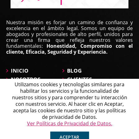
Nuestra misión es forjar un camino de confianza y
excelencia en el ámbito legal. Somos un equipo de
abogados y profesionales de alto perfil, unidos para
crear una firma que refleja nuestros valores
fundamentales:
Honestidad, Compromiso con el
cliente, Eficacia, Seguridad y Experiencia.
INICIO
BLOG
NOSOTROS
CLIENTES
Utilizamos cookies y tecnologías similares para
ÁREAS DE
CONTÁCTANOS
habilitar los servicios y la funcionalidad de
PRÁCTICA
MAPA DEL SITIO
nuestros sitios y para comprender tu interacción
PREGUNTAS
con nuestros servicio. Al hacer clic en Aceptar,
Michell
acepta las cookies de nuestro sitio y las políticas
Agente en Línea
Chatea ahora
de privacidad de Datos.
Política de Tratamiento de Datos
Ver Políticas de Privacidad de Datos.
Copyright © 2026 Affirma Legal • Todos los derechos
reservados.
ACEPTAR