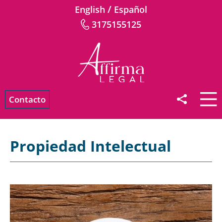
/
English
Español
3175155125
Contacto
Propiedad Intelectual