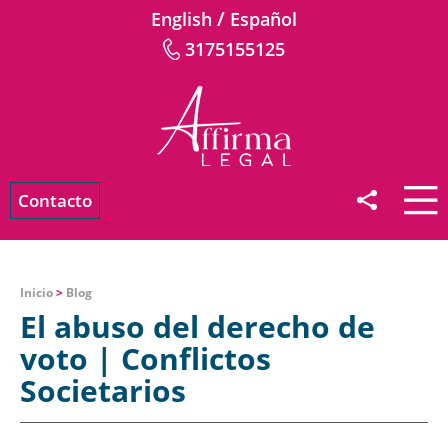
/
English
Español
3175155125
Contacto
Inicio
>
Blog
El abuso del derecho de
voto | Conflictos
Societarios