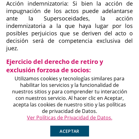
Acción indemnizatoria: Si bien la acción de
impugnación de los actos puede adelantarse
ante la Supersoceidades, la acción
indemnizatoria a la que haya lugar por los
posibles perjuicios que se deriven del acto o
decisión será de competencia exclusiva del
juez.
Ejercicio del derecho de retiro y
exclusión forzosa de socios:
Utilizamos cookies y tecnologías similares para
habilitar los servicios y la funcionalidad de
El
artículo 12 de la Ley 0222 de 1995
introdujo el
nuestros sitios y para comprender tu interacción
con nuestros servicio. Al hacer clic en Aceptar,
derecho de retiro al ordenamiento jurídico
Michell
acepta las cookies de nuestro sitio y las políticas
Agente en Línea
colombiano. De acuerdo con la norma
Chatea ahora
de privacidad de Datos.
mencionada, cuando se realice una
Ver Políticas de Privacidad de Datos.
transformación, fusión o escisión que imponga
a los socios una mayor responsabilidad o
ACEPTAR
implique una desmejora de sus derechos