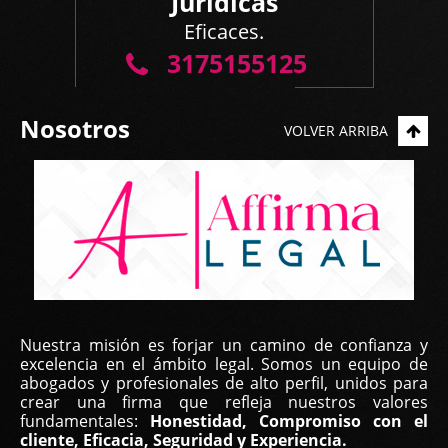
Jurídicas
Mis mejores deseos y lo estaremos contactando si
Eficaces.
...
3175155125
Nosotros
VOLVER ARRIBA
Yilka Real, | Feb 22, 2023
Nuestra misión es forjar un camino de confianza y
Buen día, estimado equipo
excelencia en el ámbito legal. Somos un equipo de
abogados y profesionales de alto perfil, unidos para
Primero que todo para darles las gracias por su
crear una firma que refleja nuestros valores
fundamentales:
Honestidad, Compromiso con el
excelente labor. Estamos muy agradecidos
cliente, Eficacia, Seguridad y Experiencia.
especialmente con la Lic. María José Montañez que