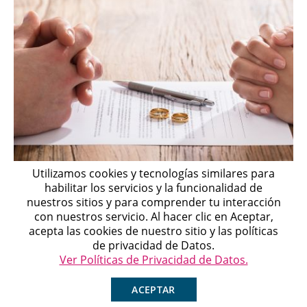
Utilizamos cookies y tecnologías similares para
habilitar los servicios y la funcionalidad de
Divorcio de Mutuo Acuerdo: Requisitos, trámite y
nuestros sitios y para comprender tu interacción
qué pasa si hay hijos o...
con nuestros servicio. Al hacer clic en Aceptar,
Michell
acepta las cookies de nuestro sitio y las políticas
Agente en Línea
Chatea ahora
de privacidad de Datos.
Ver Políticas de Privacidad de Datos.
ACEPTAR