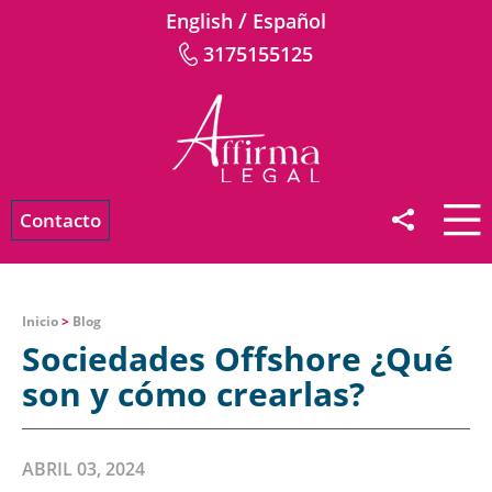
/
English
Español
3175155125
Contacto
Inicio
>
Blog
Sociedades Offshore ¿Qué
son y cómo crearlas?
ABRIL 03, 2024