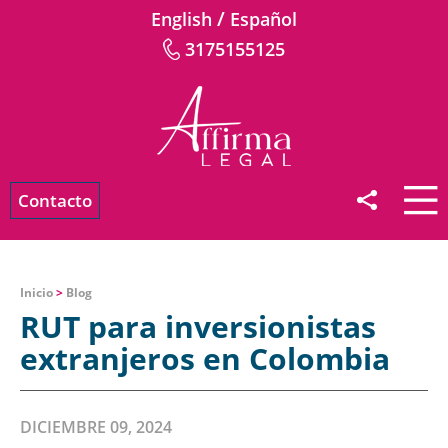
/
English
Español
3175155125
Contacto
Inicio
>
Blog
RUT para inversionistas
extranjeros en Colombia
DICIEMBRE 09, 2024