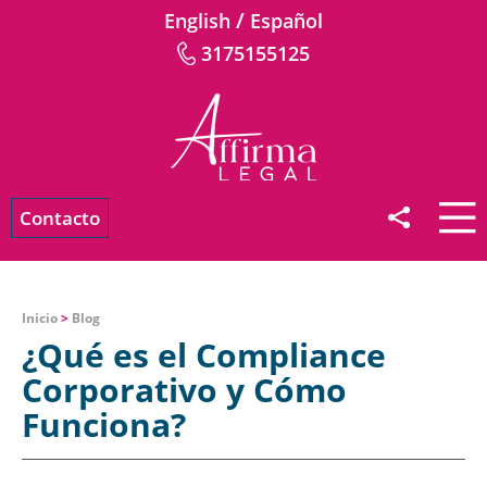
/
English
Español
3175155125
Contacto
Inicio
>
Blog
¿Qué es el Compliance
Corporativo y Cómo
Funciona?