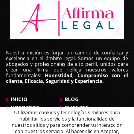
Nuestra misión es forjar un camino de confianza y
excelencia en el ámbito legal. Somos un equipo de
abogados y profesionales de alto perfil, unidos para
crear una firma que refleja nuestros valores
fundamentales:
Honestidad, Compromiso con el
cliente, Eficacia, Seguridad y Experiencia.
INICIO
BLOG
NOSOTROS
CLIENTES
Utilizamos cookies y tecnologías similares para
ÁREAS DE
CONTÁCTANOS
habilitar los servicios y la funcionalidad de
PRÁCTICA
MAPA DEL SITIO
nuestros sitios y para comprender tu interacción
PREGUNTAS
con nuestros servicio. Al hacer clic en Aceptar,
Michell