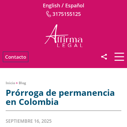
/
English
Español
3175155125
Contacto
Inicio
>
Blog
Prórroga de permanencia
en Colombia
SEPTIEMBRE 16, 2025