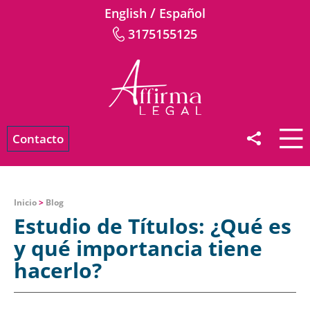
/
English
Español
3175155125
Contacto
Inicio
>
Blog
Estudio de Títulos: ¿Qué es
y qué importancia tiene
hacerlo?