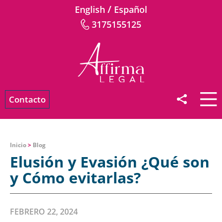
/
English
Español
3175155125
Contacto
Inicio
>
Blog
Elusión y Evasión ¿Qué son
y Cómo evitarlas?
FEBRERO 22, 2024