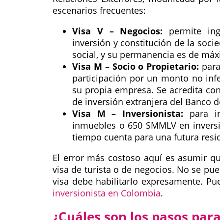
escenarios frecuentes:
Visa V – Negocios:
permite ing
inversión y constitución de la socie
social, y su permanencia es de máx
Visa M – Socio o Propietario:
para
participación por un monto no infe
su propia empresa. Se acredita con
de inversión extranjera del Banco d
Visa M – Inversionista:
para in
inmuebles o 650 SMMLV en inversión
tiempo cuenta para una futura resi
El error más costoso aquí es asumir q
visa de turista o de negocios. No se pue
visa debe habilitarlo expresamente. P
inversionista en Colombia
.
¿Cuáles son los pasos para 