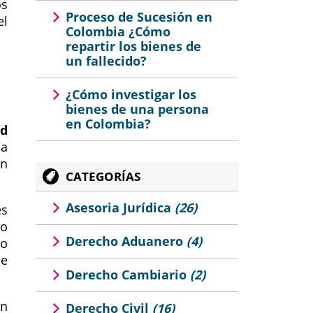
os
Proceso de Sucesión en
el
Colombia ¿Cómo
repartir los bienes de
un fallecido?
¿Cómo investigar los
bienes de una persona
en Colombia?
ad
ca
ón
CATEGORÍAS
Asesoria Jurídica
(26)
es
mo
Derecho Aduanero
(4)
io
de
Derecho Cambiario
(2)
on
Derecho Civil
(16)