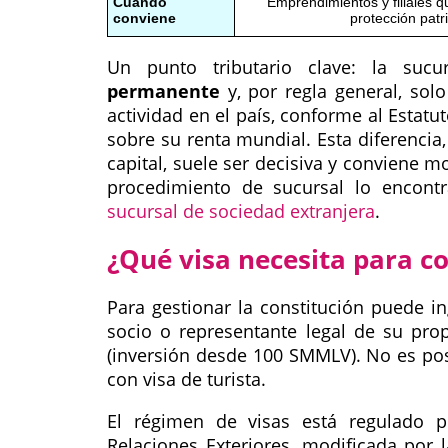
Cuándo
Emprendimientos y filiales q
conviene
protección patr
Un punto tributario clave: la su
permanente
y, por regla general, solo
actividad en el país, conforme al Estatuto
sobre su renta mundial. Esta diferencia,
capital, suele ser decisiva y conviene mo
procedimiento de sucursal lo encont
sucursal de sociedad extranjera
.
¿Qué visa necesita para c
Para gestionar la constitución puede 
socio o representante legal de su pro
(inversión desde 100 SMMLV). No es posi
con visa de turista.
El régimen de visas está regulado 
Relaciones Exteriores, modificada por 