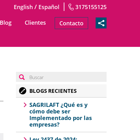
/
English
Español
3175155125
Blog
Clientes
Contacto
BLOGS RECIENTES
SAGRILAFT ¿Qué es y
cómo debe ser
Implementado por las
empresas?
Ley 2437 de 2024: