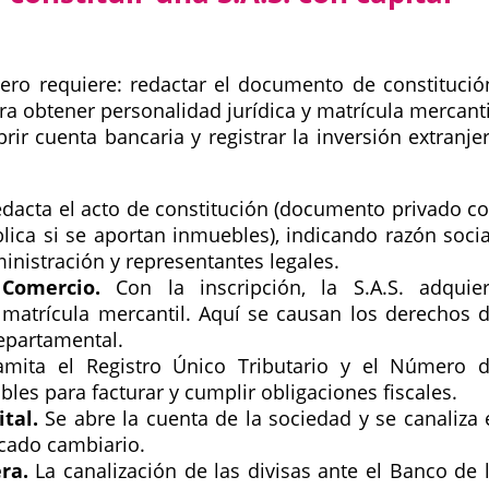
njero requiere: redactar el documento de constitució
a obtener personalidad jurídica y matrícula mercanti
brir cuenta bancaria y registrar la inversión extranje
dacta el acto de constitución (documento privado c
lica si se aportan inmuebles), indicando razón socia
dministración y representantes legales.
Comercio.
Con la inscripción, la S.A.S. adquie
 matrícula mercantil. Aquí se causan los derechos 
departamental.
mita el Registro Único Tributario y el Número 
ables para facturar y cumplir obligaciones fiscales.
tal.
Se abre la cuenta de la sociedad y se canaliza 
rcado cambiario.
ra.
La canalización de las divisas ante el Banco de 