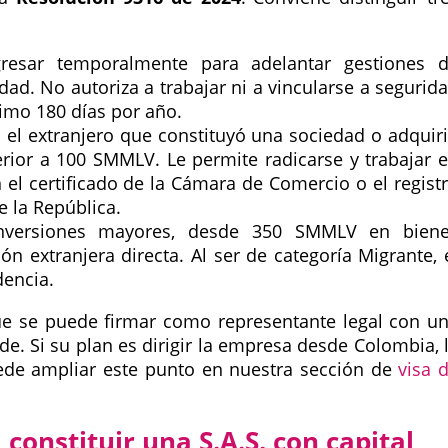
resar temporalmente para adelantar gestiones 
dad. No autoriza a trabajar ni a vincularse a segurid
imo 180 días por año.
 el extranjero que constituyó una sociedad o adquir
rior a 100 SMMLV. Le permite radicarse y trabajar 
 el certificado de la Cámara de Comercio o el regist
e la República.
versiones mayores, desde 350 SMMLV en bien
 extranjera directa. Al ser de categoría Migrante, 
dencia.
ue se puede firmar como representante legal con u
de. Si su plan es dirigir la empresa desde Colombia, 
uede ampliar este punto en nuestra sección de
visa 
constituir una S.A.S. con capital