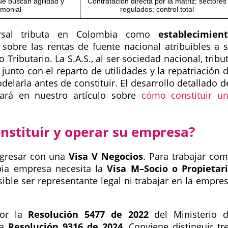
ue buscan agilidad y
Contratación directa por la matriz; sectores
imonial
regulados; control total
cursal tributa en Colombia como
establecimien
 sobre las rentas de fuente nacional atribuibles a 
 Tributario. La S.A.S., al ser sociedad nacional, tribu
 junto con el reparto de utilidades y la repatriación 
delarla antes de constituir. El desarrollo detallado d
rará en nuestro artículo sobre
cómo constituir u
onstituir y operar su empresa?
ingresar con una
Visa V Negocios
. Para trabajar co
pia empresa necesita la
Visa M–Socio o Propietar
ble ser representante legal ni trabajar en la empre
por la
Resolución 5477 de 2022
del Ministerio 
la
Resolución 9316 de 2024
. Conviene distinguir tr