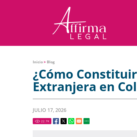
Inicio
>
Blog
¿Cómo Constitui
Extranjera en Co
JULIO 17, 2026
22.7
K