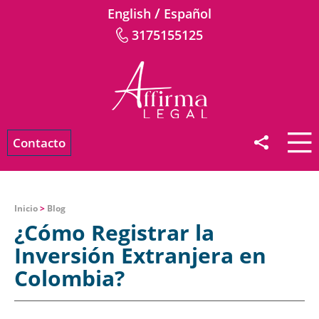
/
English
Español
3175155125
Contacto
Inicio
>
Blog
¿Cómo Registrar la
Inversión Extranjera en
Colombia?