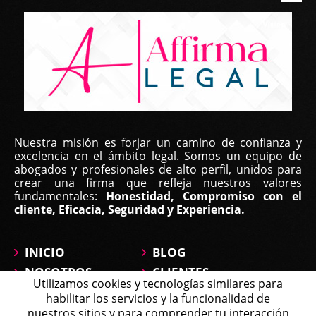
Nuestra misión es forjar un camino de confianza y
excelencia en el ámbito legal. Somos un equipo de
abogados y profesionales de alto perfil, unidos para
crear una firma que refleja nuestros valores
fundamentales:
Honestidad, Compromiso con el
cliente, Eficacia, Seguridad y Experiencia.
INICIO
BLOG
NOSOTROS
CLIENTES
Utilizamos cookies y tecnologías similares para
ÁREAS DE
CONTÁCTANOS
habilitar los servicios y la funcionalidad de
PRÁCTICA
MAPA DEL SITIO
nuestros sitios y para comprender tu interacción