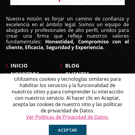
Nuestra misión es forjar un camino de confianza y
excelencia en el ámbito legal. Somos un equipo de
abogados y profesionales de alto perfil, unidos para
crear una firma que refleja nuestros valores
fundamentales:
Honestidad, Compromiso con el
cliente, Eficacia, Seguridad y Experiencia.
INICIO
BLOG
NOSOTROS
CLIENTES
Utilizamos cookies y tecnologías similares para
ÁREAS DE
CONTÁCTANOS
habilitar los servicios y la funcionalidad de
PRÁCTICA
MAPA DEL SITIO
nuestros sitios y para comprender tu interacción
PREGUNTAS
con nuestros servicio. Al hacer clic en Aceptar,
Michell
acepta las cookies de nuestro sitio y las políticas
Agente en Línea
Chatea ahora
de privacidad de Datos.
Política de Tratamiento de Datos
Ver Políticas de Privacidad de Datos.
Copyright © 2026 Affirma Legal • Todos los derechos
reservados.
ACEPTAR