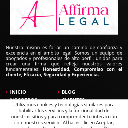
Nuestra misión es forjar un camino de confianza y
excelencia en el ámbito legal. Somos un equipo de
abogados y profesionales de alto perfil, unidos para
crear una firma que refleja nuestros valores
fundamentales:
Honestidad, Compromiso con el
cliente, Eficacia, Seguridad y Experiencia.
INICIO
BLOG
NOSOTROS
CLIENTES
Utilizamos cookies y tecnologías similares para
ÁREAS DE
CONTÁCTANOS
habilitar los servicios y la funcionalidad de
PRÁCTICA
MAPA DEL SITIO
nuestros sitios y para comprender tu interacción
PREGUNTAS
con nuestros servicio. Al hacer clic en Aceptar,
Michell
Agente en Línea