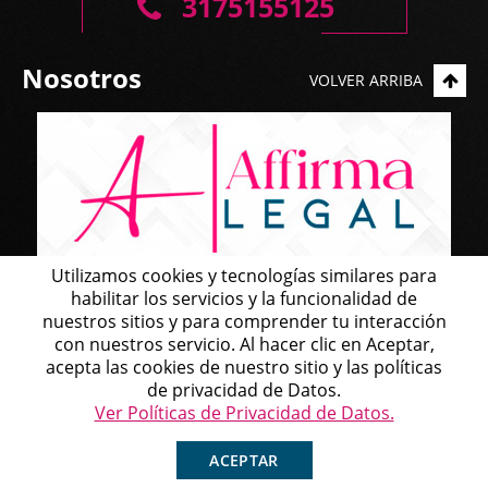
3175155125
Nosotros
VOLVER ARRIBA
Utilizamos cookies y tecnologías similares para
habilitar los servicios y la funcionalidad de
Nuestra misión es forjar un camino de confianza y
nuestros sitios y para comprender tu interacción
excelencia en el ámbito legal. Somos un equipo de
con nuestros servicio. Al hacer clic en Aceptar,
Michell
abogados y profesionales de alto perfil, unidos para
acepta las cookies de nuestro sitio y las políticas
Agente en Línea
crear una firma que refleja nuestros valores
Chatea ahora
de privacidad de Datos.
fundamentales:
Honestidad, Compromiso con el
Ver Políticas de Privacidad de Datos.
cliente, Eficacia, Seguridad y Experiencia.
ACEPTAR
INICIO
BLOG