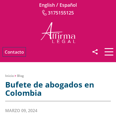
/
English
Español
3175155125
Contacto
Inicio
>
Blog
Bufete de abogados en
Colombia
MARZO 09, 2024