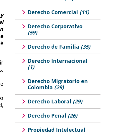
Derecho Comercial
(11)
 y
el
Derecho Corporativo
en
(59)
se
ué
Derecho de Familia
(35)
Derecho Internacional
ir
(1)
s,
Derecho Migratorio en
de
Colombia
(29)
io
Derecho Laboral
(29)
d,
Derecho Penal
(26)
Propiedad Intelectual