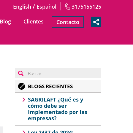
/
English
Español
3175155125
Blog
Clientes
Contacto
BLOGS RECIENTES
SAGRILAFT ¿Qué es y
cómo debe ser
Implementado por las
empresas?
Ley 2437 de 2024: