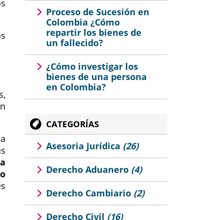
os
Proceso de Sucesión en
Colombia ¿Cómo
repartir los bienes de
os
un fallecido?
¿Cómo investigar los
bienes de una persona
en Colombia?
s,
ón
CATEGORÍAS
da
Asesoria Jurídica
(26)
us
la
Derecho Aduanero
(4)
lo
es
Derecho Cambiario
(2)
Derecho Civil
(16)