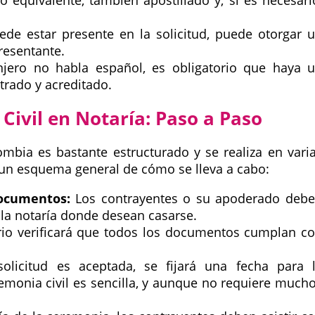
o equivalente, también apostillado y, si es necesari
ede estar presente en la solicitud, puede otorgar 
resentante.
anjero no habla español, es obligatorio que haya 
strado y acreditado.
Civil en Notaría: Paso a Paso
ombia es bastante estructurado y se realiza en vari
 un esquema general de cómo se lleva a cabo:
documentos:
Los contrayentes o su apoderado deb
la notaría donde desean casarse.
rio verificará que todos los documentos cumplan c
olicitud es aceptada, se fijará una fecha para 
emonia civil es sencilla, y aunque no requiere much