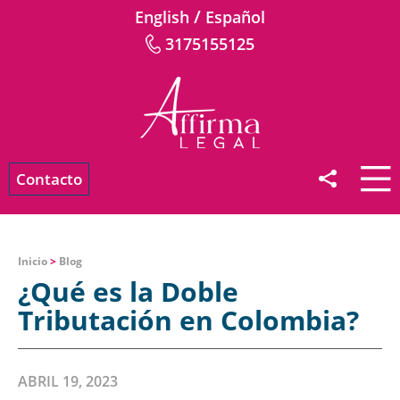
/
English
Español
3175155125
Contacto
Inicio
>
Blog
¿Qué es la Doble
Tributación en Colombia?
ABRIL 19, 2023