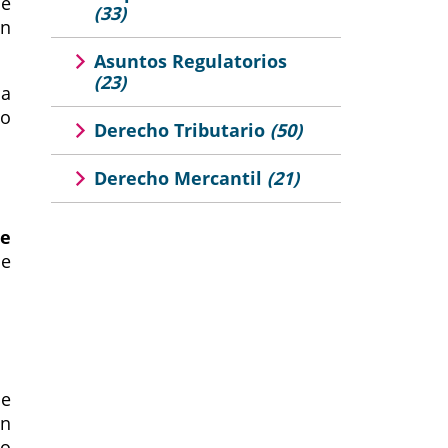
de
(33)
ún
Asuntos Regulatorios
(23)
ca
do
Derecho Tributario
(50)
Derecho Mercantil
(21)
de
de
de
un
mo