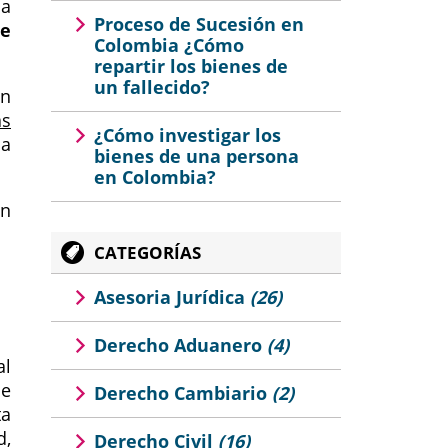
la
Proceso de Sucesión en
de
Colombia ¿Cómo
repartir los bienes de
un fallecido?
én
as
¿Cómo investigar los
la
bienes de una persona
en Colombia?
ón
CATEGORÍAS
Asesoria Jurídica
(26)
Derecho Aduanero
(4)
al
ue
Derecho Cambiario
(2)
ta
d,
Derecho Civil
(16)