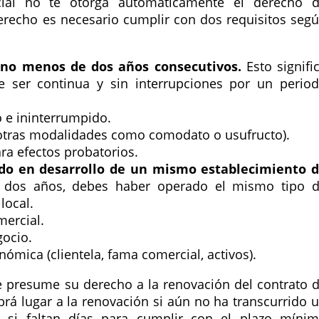
cial no te otorga automáticamente el derecho 
erecho es necesario cumplir con dos requisitos seg
no menos de dos años consecutivos.
Esto signifi
e ser continua y sin interrupciones por un perio
 e ininterrumpido.
 otras modalidades como comodato o usufructo).
 efectos probatorios.
do en desarrollo de un mismo establecimiento 
s dos años, debes haber operado el mismo tipo 
local.
mercial.
gocio.
ómica (clientela, fama comercial, activos).
se presume su derecho a la renovación del contrato 
rá lugar a la renovación si aún no ha transcurrido 
si faltan días para cumplir con el plazo míni