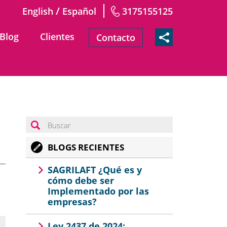
/
English
Español
3175155125
Blog
Clientes
Contacto
BLOGS RECIENTES
SAGRILAFT ¿Qué es y
cómo debe ser
Implementado por las
empresas?
Ley 2437 de 2024: