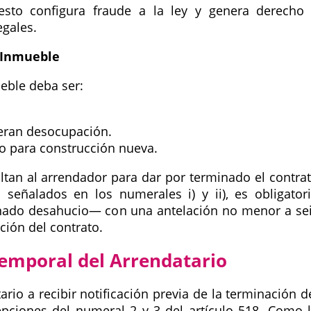
, esto configura fraude a la ley y genera derecho
gales.
 Inmueble
eble deba ser:
eran desocupación.
o para construcción nueva.
ltan al arrendador para dar por terminado el contra
señalados en los numerales i) y ii), es obligator
ado desahucio— con una antelación no menor a se
ción del contrato.
Temporal del Arrendatario
rio a recibir notificación previa de la terminación d
epciones del numeral 2 y 3 del artículo 518. Como 