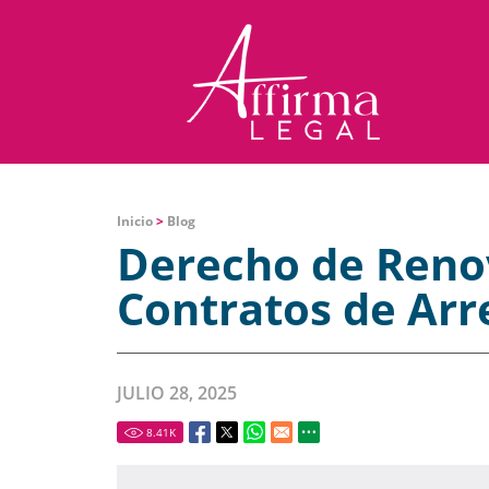
Inicio
>
Blog
Derecho de Renov
Contratos de Ar
JULIO 28, 2025
8.41
K