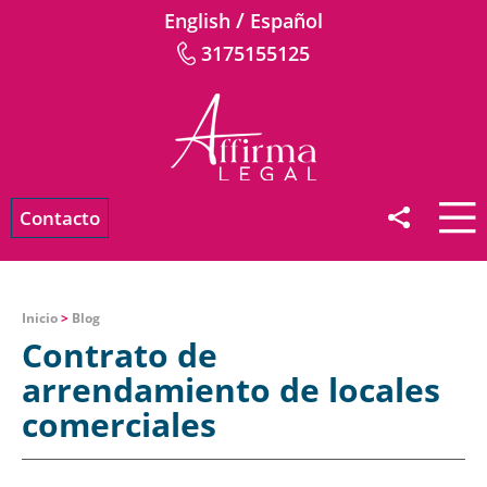
/
English
Español
3175155125
Contacto
Inicio
>
Blog
Contrato de
arrendamiento de locales
comerciales