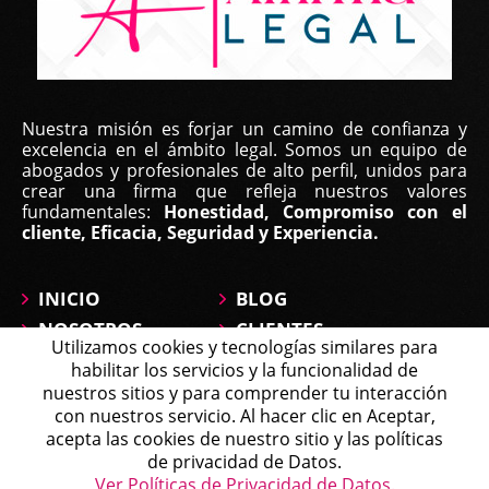
Nuestra misión es forjar un camino de confianza y
excelencia en el ámbito legal. Somos un equipo de
abogados y profesionales de alto perfil, unidos para
crear una firma que refleja nuestros valores
fundamentales:
Honestidad, Compromiso con el
cliente, Eficacia, Seguridad y Experiencia.
INICIO
BLOG
NOSOTROS
CLIENTES
Utilizamos cookies y tecnologías similares para
ÁREAS DE
CONTÁCTANOS
habilitar los servicios y la funcionalidad de
PRÁCTICA
MAPA DEL SITIO
nuestros sitios y para comprender tu interacción
PREGUNTAS
con nuestros servicio. Al hacer clic en Aceptar,
Michell
acepta las cookies de nuestro sitio y las políticas
Agente en Línea
Chatea ahora
de privacidad de Datos.
Política de Tratamiento de Datos
Ver Políticas de Privacidad de Datos.