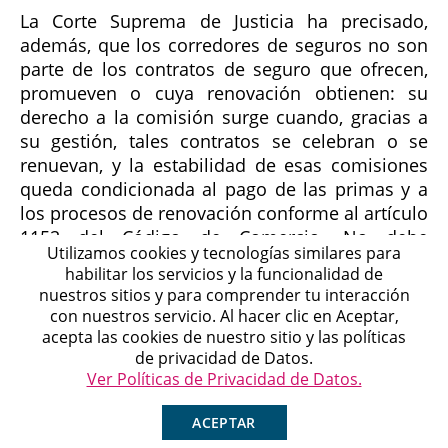
La Corte Suprema de Justicia ha precisado,
además, que los corredores de seguros no son
parte de los contratos de seguro que ofrecen,
promueven o cuya renovación obtienen: su
derecho a la comisión surge cuando, gracias a
su gestión, tales contratos se celebran o se
renuevan, y la estabilidad de esas comisiones
queda condicionada al pago de las primas y a
los procesos de renovación conforme al artículo
1152 del Código de Comercio. No debe
Utilizamos cookies y tecnologías similares para
confundirse al corredor de seguros con los
habilitar los servicios y la funcionalidad de
agentes y agencias de seguros, que actúan
nuestros sitios y para comprender tu interacción
como representantes o mandatarios de una o
con nuestros servicio. Al hacer clic en Aceptar,
Michell
varias aseguradoras y se rigen por normas
acepta las cookies de nuestro sitio y las políticas
Agente en Línea
Chatea ahora
distintas.
de privacidad de Datos.
Ver Políticas de Privacidad de Datos.
Diferencias entre el contrato de
ACEPTAR
corretaje y otras figuras de