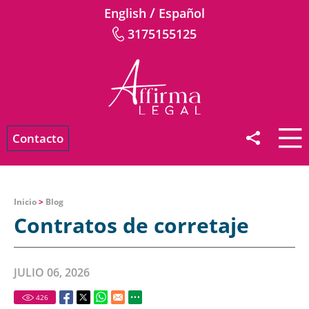
/
English
Español
3175155125
Contacto
Inicio
>
Blog
Contratos de corretaje
JULIO 06, 2026
426