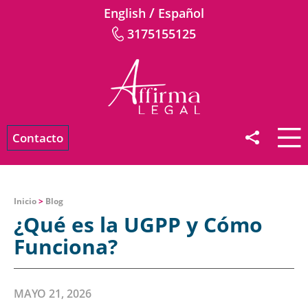
/
English
Español
3175155125
Contacto
Inicio
>
Blog
¿Qué es la UGPP y Cómo
Funciona?
MAYO 21, 2026