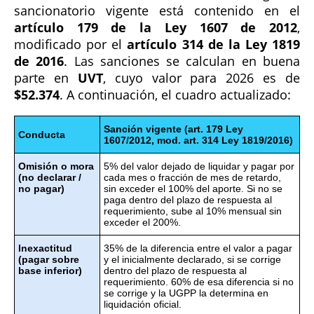
sancionatorio vigente está contenido en el
artículo 179 de la Ley 1607 de 2012
,
modificado por el
artículo 314 de la Ley 1819
de 2016
. Las sanciones se calculan en buena
parte en
UVT
, cuyo valor para 2026 es de
$52.374
. A continuación, el cuadro actualizado:
Sanción vigente (art. 179 Ley
Conducta
1607/2012, mod. art. 314 Ley 1819/2016)
Omisión o mora
5% del valor dejado de liquidar y pagar por
(no declarar /
cada mes o fracción de mes de retardo,
no pagar)
sin exceder el 100% del aporte. Si no se
paga dentro del plazo de respuesta al
requerimiento, sube al 10% mensual sin
exceder el 200%.
Inexactitud
35% de la diferencia entre el valor a pagar
(pagar sobre
y el inicialmente declarado, si se corrige
base inferior)
dentro del plazo de respuesta al
requerimiento. 60% de esa diferencia si no
se corrige y la UGPP la determina en
liquidación oficial.