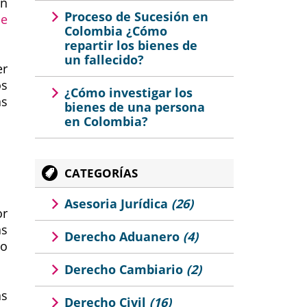
ón
Proceso de Sucesión en
de
Colombia ¿Cómo
repartir los bienes de
un fallecido?
er
os
¿Cómo investigar los
as
bienes de una persona
en Colombia?
CATEGORÍAS
Asesoria Jurídica
(26)
or
as
Derecho Aduanero
(4)
do
Derecho Cambiario
(2)
as
Derecho Civil
(16)