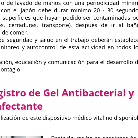
colo de lavado de manos con una periodicidad míni
 con el jabón debe durar mínimo 20 - 30 segund
n superficies que hayan podido ser contaminadas p
, cerraduras, transporte), después de ir al bañ
s de comer.
e seguridad y salud en el trabajo deberán establec
toreo y autocontrol de esta actividad en todos l
mación, educación y comunicación para el desarrollo 
contagio.
gistro de Gel Antibacterial y
nfectante
lización de este dispositivo médico vital no disponib
Copia del recibo de consignación