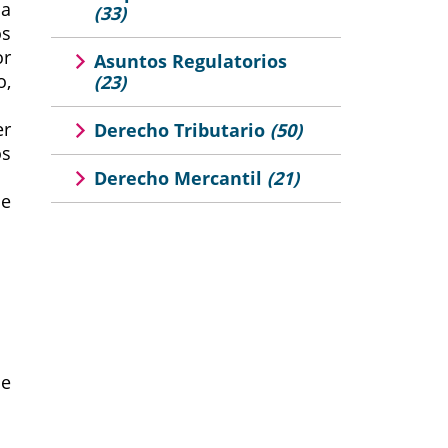
ma
(33)
os
or
Asuntos Regulatorios
o,
(23)
er
Derecho Tributario
(50)
os
Derecho Mercantil
(21)
de
le