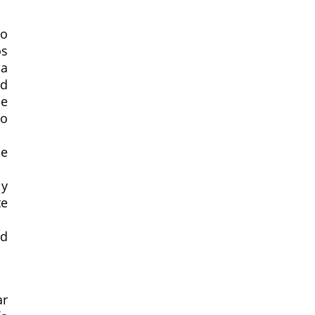
 o
s
la
ud
de
do
e
 y
te
ad
ar