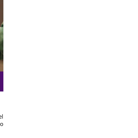
el
 o