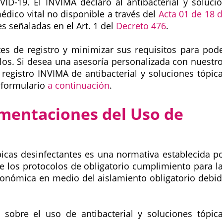
ID-19. El INVIMA declaró al antibacterial y soluci
édico vital no disponible a través del
Acta 01 de 18 
es señaladas en el Art. 1 del
Decreto 476
.
tes de registro y minimizar sus requisitos para pod
rlos. Si desea una asesoría personalizada con nuestr
 registro INVIMA de antibacterial y soluciones tópic
l formulario
a continuación
.
amentaciones del Uso de
ópicas desinfectantes es una normativa establecida p
ce los protocolos de obligatorio cumplimiento para l
onómica en medio del aislamiento obligatorio debi
 sobre el uso de antibacterial y soluciones tópic