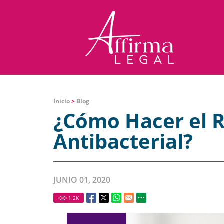
Inicio
>
Blog
¿Cómo Hacer el R
Antibacterial?
JUNIO 01, 2020
1.2
K