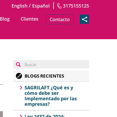
/
English
Español
3175155125
Blog
Clientes
Contacto
BLOGS RECIENTES
SAGRILAFT ¿Qué es y
cómo debe ser
Implementado por las
empresas?
Ley 2437 de 2024: