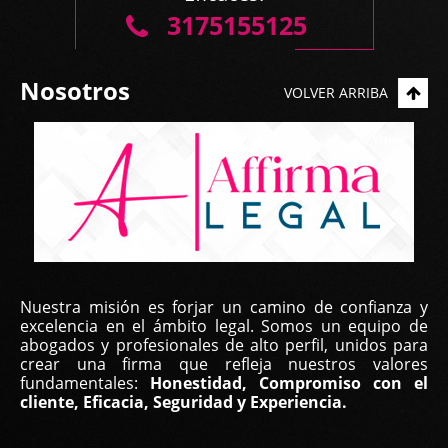
...
3175155125
Nosotros
VOLVER ARRIBA
Yilka Real, | Feb 22, 2023
Nuestra misión es forjar un camino de confianza y
Buen día, estimado equipo
excelencia en el ámbito legal. Somos un equipo de
abogados y profesionales de alto perfil, unidos para
Primero que todo para darles las gracias por su
crear una firma que refleja nuestros valores
fundamentales:
Honestidad, Compromiso con el
excelente labor. Estamos muy agradecidos
cliente, Eficacia, Seguridad y Experiencia.
especialmente con la Lic. María José Montañez que
ha estado a nuestro lado ...