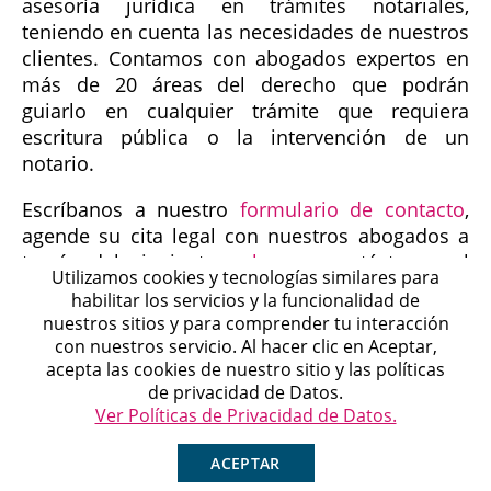
asesoría jurídica en trámites notariales,
teniendo en cuenta las necesidades de nuestros
clientes. Contamos con abogados expertos en
más de 20 áreas del derecho que podrán
guiarlo en cualquier trámite que requiera
escritura pública o la intervención de un
notario.
Escríbanos a nuestro
formulario de contacto
,
agende su cita legal con nuestros abogados a
través del siguiente
enlace
o contáctenos al
Utilizamos cookies y tecnologías similares para
3175155125
.
habilitar los servicios y la funcionalidad de
nuestros sitios y para comprender tu interacción
Síganos en Facebook como:
Affirmalegal
, en
con nuestros servicio. Al hacer clic en Aceptar,
Michell
Instagram como:
@Affirmalegal
y en Tiktok
acepta las cookies de nuestro sitio y las políticas
Agente en Línea
Chatea ahora
como:
@affirma_legal
de privacidad de Datos.
Ver Políticas de Privacidad de Datos.
ACEPTAR