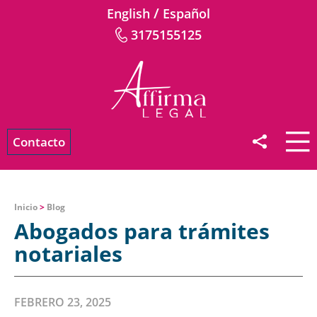
/
English
Español
3175155125
Contacto
Inicio
>
Blog
Abogados para trámites
notariales
FEBRERO 23, 2025