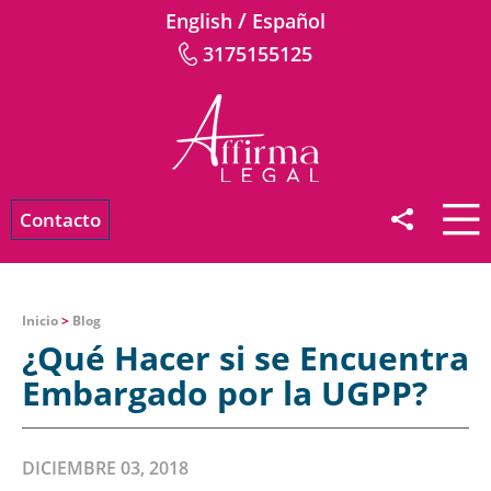
/
English
Español
3175155125
Contacto
Inicio
>
Blog
¿Qué Hacer si se Encuentra
Embargado por la UGPP?
DICIEMBRE 03, 2018