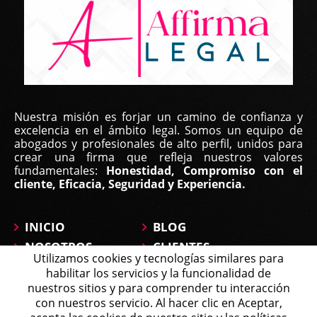
Nuestra misión es forjar un camino de confianza y
excelencia en el ámbito legal. Somos un equipo de
abogados y profesionales de alto perfil, unidos para
crear una firma que refleja nuestros valores
fundamentales:
Honestidad, Compromiso con el
cliente, Eficacia, Seguridad y Experiencia.
INICIO
BLOG
NOSOTROS
CLIENTES
Utilizamos cookies y tecnologías similares para
ÁREAS DE
CONTÁCTANOS
habilitar los servicios y la funcionalidad de
PRÁCTICA
MAPA DEL SITIO
nuestros sitios y para comprender tu interacción
PREGUNTAS
con nuestros servicio. Al hacer clic en Aceptar,
Michell
Agente en Línea