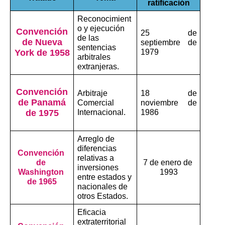
ratificación
Reconocimient
o y ejecución 
Convención
25 de 
de las 
de Nueva
septiembre de 
sentencias 
York de 1958
1979
arbitrales 
extranjeras.
Convención
Arbitraje 
18 de 
de Panamá
Comercial 
noviembre de 
de 1975
Internacional.
1986
Arreglo de 
diferencias 
Convención 
relativas a 
de 
7 de enero de 
inversiones 
Washington 
1993
entre estados y 
de 1965
nacionales de 
otros Estados.
Eficacia 
extraterritorial 