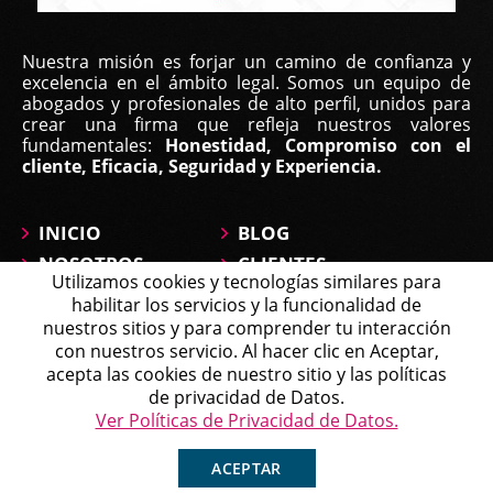
Nuestra misión es forjar un camino de confianza y
excelencia en el ámbito legal. Somos un equipo de
abogados y profesionales de alto perfil, unidos para
crear una firma que refleja nuestros valores
fundamentales:
Honestidad, Compromiso con el
cliente, Eficacia, Seguridad y Experiencia.
INICIO
BLOG
NOSOTROS
CLIENTES
Utilizamos cookies y tecnologías similares para
ÁREAS DE
CONTÁCTANOS
habilitar los servicios y la funcionalidad de
PRÁCTICA
MAPA DEL SITIO
nuestros sitios y para comprender tu interacción
PREGUNTAS
con nuestros servicio. Al hacer clic en Aceptar,
Michell
acepta las cookies de nuestro sitio y las políticas
Agente en Línea
Chatea ahora
de privacidad de Datos.
Política de Tratamiento de Datos
Ver Políticas de Privacidad de Datos.
Copyright © 2026 Affirma Legal • Todos los derechos
reservados.
ACEPTAR
Sitio Web SEO
por
WebFindYou