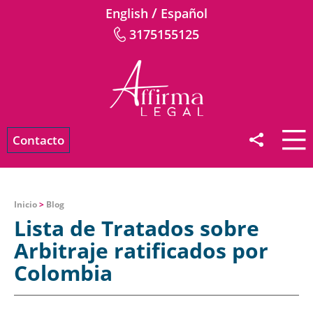
/
English
Español
3175155125
Contacto
Inicio
>
Blog
Lista de Tratados sobre
Arbitraje ratificados por
Colombia