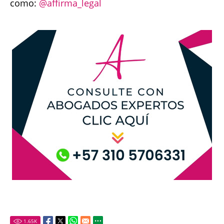
como:
@affirma_legal
1.65
K