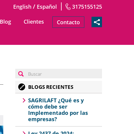
/
English
Español
3175155125
Blog
Clientes
Contacto
BLOGS RECIENTES
SAGRILAFT ¿Qué es y
cómo debe ser
Implementado por las
empresas?
Ley 2437 de 2024: