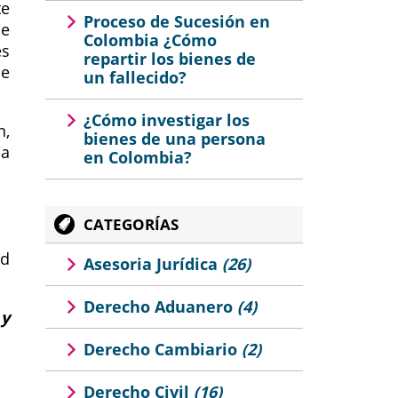
te
Proceso de Sucesión en
ue
Colombia ¿Cómo
es
repartir los bienes de
de
un fallecido?
¿Cómo investigar los
n,
bienes de una persona
la
en Colombia?
CATEGORÍAS
ad
Asesoria Jurídica
(26)
Derecho Aduanero
(4)
 y
Derecho Cambiario
(2)
Derecho Civil
(16)