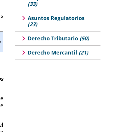
(33)
as
Asuntos Regulatorios
(23)
Derecho Tributario
(50)
s
Derecho Mercantil
(21)
os
de
de
el
be