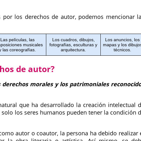
s por los derechos de autor, podemos mencionar l
Las películas, las
Los cuadros, dibujos,
Los anuncios, los
posiciones musicales
fotografías, esculturas y
mapas y los dibujo
y las coreografías.
arquitectura.
técnicos.
chos de autor?
los derechos morales y los patrimoniales reconocid
atural que ha desarrollado la creación intelectual 
nto, solo los seres humanos pueden tener la condición 
omo autor o coautor, la persona ha debido realizar 
 la obra literaria o artística. Así mismo, se de