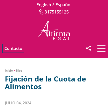
/
English
Español
3175155125
Contacto
Inicio
>
Blog
Fijación de la Cuota de
Alimentos
JULIO 04, 2024