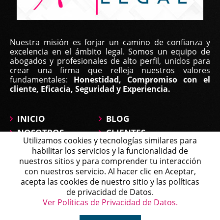
Nuestra misión es forjar un camino de confianza y
excelencia en el ámbito legal. Somos un equipo de
abogados y profesionales de alto perfil, unidos para
crear una firma que refleja nuestros valores
fundamentales:
Honestidad, Compromiso con el
cliente, Eficacia, Seguridad y Experiencia.
INICIO
BLOG
NOSOTROS
CLIENTES
Utilizamos cookies y tecnologías similares para
ÁREAS DE
CONTÁCTANOS
habilitar los servicios y la funcionalidad de
PRÁCTICA
MAPA DEL SITIO
nuestros sitios y para comprender tu interacción
PREGUNTAS
con nuestros servicio. Al hacer clic en Aceptar,
Michell
acepta las cookies de nuestro sitio y las políticas
Agente en Línea
Chatea ahora
de privacidad de Datos.
Política de Tratamiento de Datos
Ver Políticas de Privacidad de Datos.
Copyright © 2026 Affirma Legal • Todos los derechos