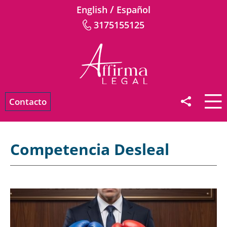
/
English
Español
3175155125
Contacto
Competencia Desleal