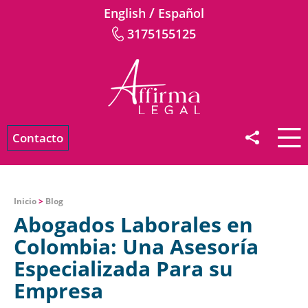
/
English
Español
3175155125
Contacto
Inicio
>
Blog
Abogados Laborales en
Colombia: Una Asesoría
Especializada Para su
Empresa