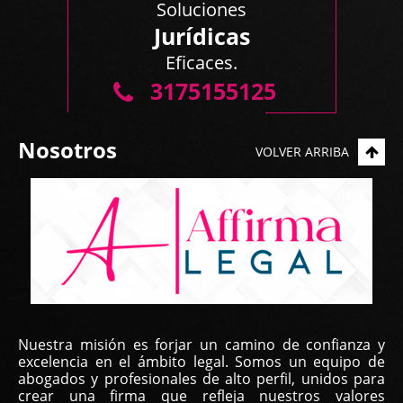
Soluciones
Nos gustó mucho su trabajo y profesionalismo.
Jurídicas
Mis mejores deseos y lo estaremos contactando si
Eficaces.
...
3175155125
Nosotros
VOLVER ARRIBA
Yilka Real, | Feb 22, 2023
Nuestra misión es forjar un camino de confianza y
Buen día, estimado equipo
excelencia en el ámbito legal. Somos un equipo de
abogados y profesionales de alto perfil, unidos para
Primero que todo para darles las gracias por su
crear una firma que refleja nuestros valores